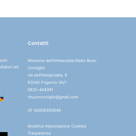
su/giù
per
aumentare
o
diminuire
Contatti
il
volume.
solo
Missione dell’Immacolata Radio Buon
oltatori ed
Consiglio
via dell’Immacolata, 6
83040 Frigento (AV)
0825-444391
rbuonconsiglio@gmail.com
CF 90005450649
Modifica impostazione Cookies
Trasparenza