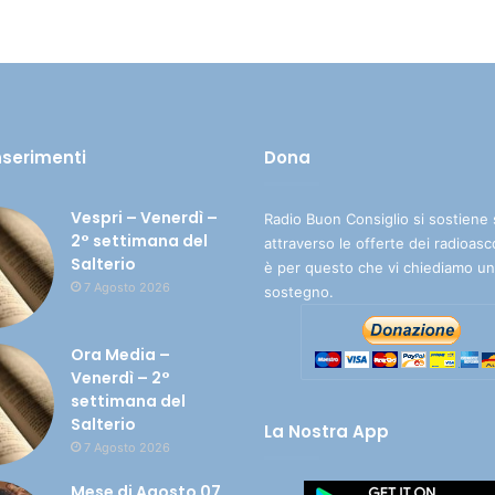
inserimenti
Dona
Vespri – Venerdì –
Radio Buon Consiglio si sostiene 
2° settimana del
attraverso le offerte dei radioasc
Salterio
è per questo che vi chiediamo un
7 Agosto 2026
sostegno.
Ora Media –
Venerdì – 2°
settimana del
Salterio
La Nostra App
7 Agosto 2026
Mese di Agosto 07