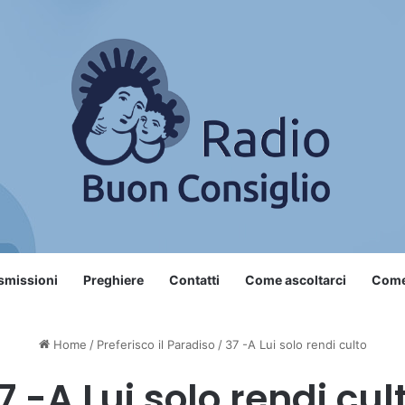
smissioni
Preghiere
Contatti
Come ascoltarci
Come 
Home
/
Preferisco il Paradiso
/
37 -A Lui solo rendi culto
7 -A Lui solo rendi cul