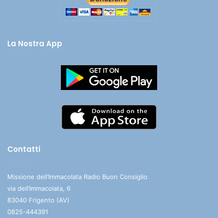
La Nostra App
Contatti
Missione dell’Immacolata Radio Buon Consiglio
via dell’Immacolata, 6
83040 Frigento (AV)
0825-444391