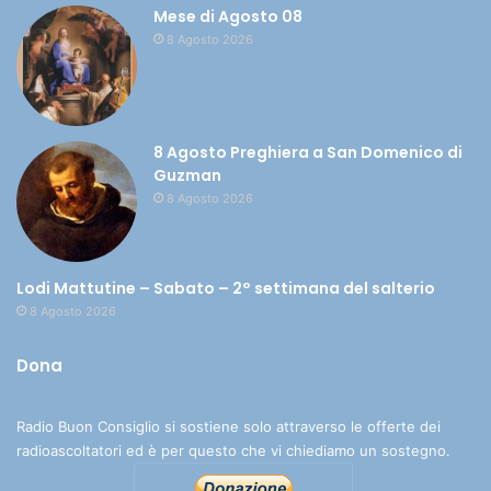
Mese di Agosto 08
8 Agosto 2026
8 Agosto Preghiera a San Domenico di
Guzman
8 Agosto 2026
Lodi Mattutine – Sabato – 2° settimana del salterio
8 Agosto 2026
Dona
Radio Buon Consiglio si sostiene solo attraverso le offerte dei
radioascoltatori ed è per questo che vi chiediamo un sostegno.