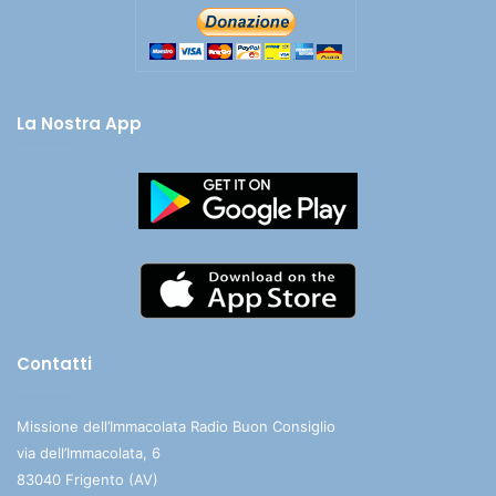
La Nostra App
Contatti
Missione dell’Immacolata Radio Buon Consiglio
via dell’Immacolata, 6
83040 Frigento (AV)