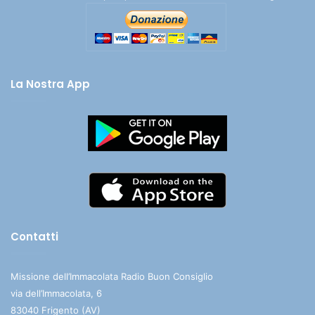
La Nostra App
Contatti
Missione dell’Immacolata Radio Buon Consiglio
via dell’Immacolata, 6
83040 Frigento (AV)