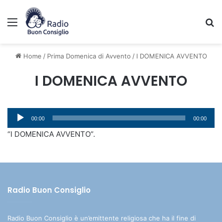
Menu
C
Home
/
Prima Domenica di Avvento
/
I DOMENICA AVVENTO
I DOMENICA AVVENTO
Audio
00:00
00:00
Player
“I DOMENICA AVVENTO”.
Radio Buon Consiglio
Radio Buon Consiglio è un’emittente religiosa che ha il fine di