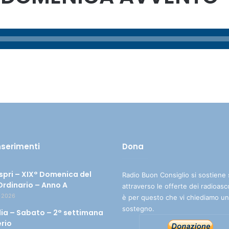
inserimenti
Dona
spri – XIX° Domenica del
Radio Buon Consiglio si sostiene 
rdinario – Anno A
attraverso le offerte dei radioasc
 2026
è per questo che vi chiediamo un
sostegno.
ia – Sabato – 2° settimana
erio