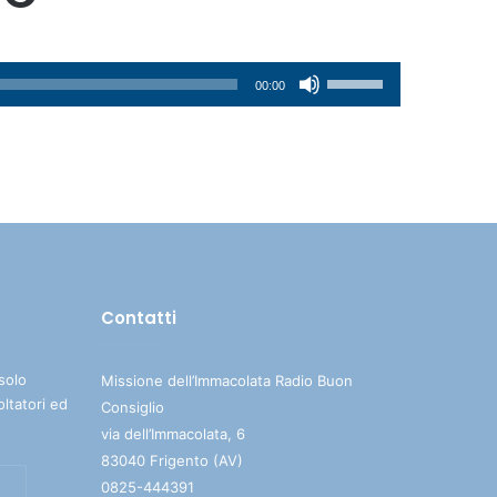
Usa
00:00
i
tasti
freccia
su/giù
per
aumentare
o
diminuire
Contatti
il
volume.
solo
Missione dell’Immacolata Radio Buon
oltatori ed
Consiglio
via dell’Immacolata, 6
83040 Frigento (AV)
0825-444391