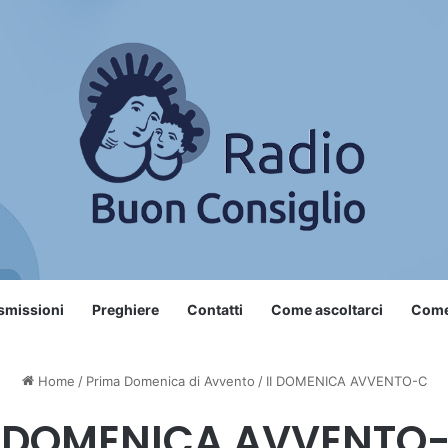
smissioni
Preghiere
Contatti
Come ascoltarci
Come 
Home
/
Prima Domenica di Avvento
/
II DOMENICA AVVENTO-C
I DOMENICA AVVENTO