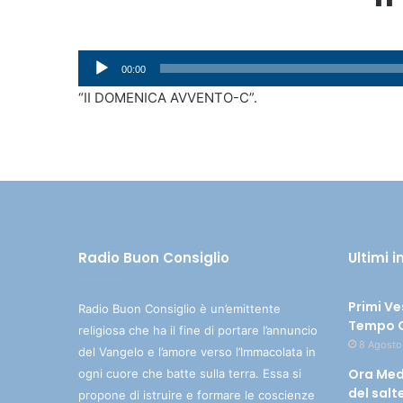
Audio
00:00
Player
“II DOMENICA AVVENTO-C”.
Radio Buon Consiglio
Ultimi 
Primi Ve
Radio Buon Consiglio è un’emittente
Tempo O
religiosa che ha il fine di portare l’annuncio
8 Agosto
del Vangelo e l’amore verso l’Immacolata in
Ora Med
ogni cuore che batte sulla terra. Essa si
del salt
propone di istruire e formare le coscienze