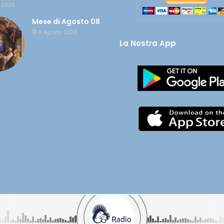
 2026
Mese di Agosto 08
8 Agosto 2026
La Nostra App
olata nel tuo cuore - CF 90005450649 |
Cookie e Privacy
| Credits:
Digif