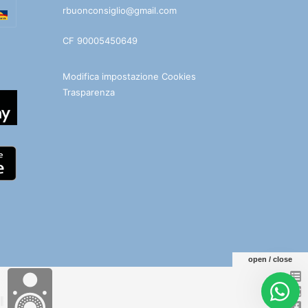
rbuonconsiglio@gmail.com
CF 90005450649
Modifica impostazione Cookies
Trasparenza
open / close
e
Facebook
You
Telegram
WhatsApp