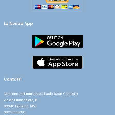
La Nostra App
Contatti
Missione dell’Immacolata Radio Buon Consiglio
via dell’Immacolata, 6
83040 Frigento (AV)
0825-444391