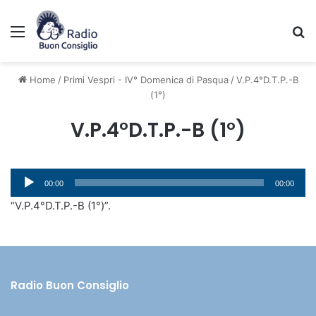
Menu
C
Home
/
Primi Vespri - IV° Domenica di Pasqua
/
V.P.4°D.T.P.-B
(1°)
V.P.4°D.T.P.-B (1°)
Audio
00:00
00:00
Player
“V.P.4°D.T.P.-B (1°)”.
Radio Buon Consiglio