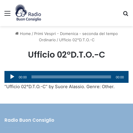
Menu
C
Home
/
Primi Vespri - Domenica - seconda del tempo
Ordinario
/
Ufficio 02°D.T.O.-C
Ufficio 02°D.T.O.-C
Audio
00:00
00:00
Player
“Ufficio 02°D.T.O.-C” by Suore Alassio. Genre: Other.
Radio Buon Consiglio