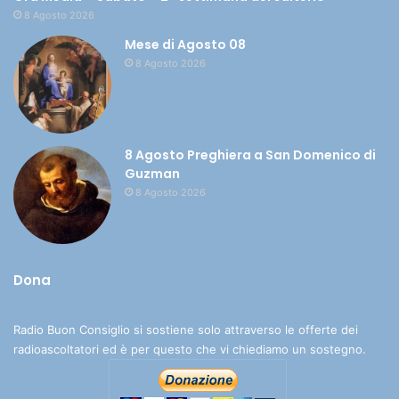
8 Agosto 2026
Mese di Agosto 08
8 Agosto 2026
8 Agosto Preghiera a San Domenico di
Guzman
8 Agosto 2026
Dona
Radio Buon Consiglio si sostiene solo attraverso le offerte dei
radioascoltatori ed è per questo che vi chiediamo un sostegno.