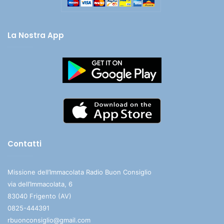
La Nostra App
Contatti
Missione dell’Immacolata Radio Buon Consiglio
via dell’Immacolata, 6
83040 Frigento (AV)
0825-444391
rbuonconsiglio@gmail.com