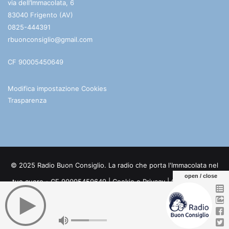
via dell’Immacolata, 6
83040 Frigento (AV)
0825-444391
rbuonconsiglio@gmail.com
CF 90005450649
Modifica impostazione Cookies
Trasparenza
© 2025 Radio Buon Consiglio. La radio che porta l'Immacolata nel
open / close
tuo cuore - CF 90005450649 |
Cookie e Privacy
| Credits:
Digife
Facebook
You
Telegram
WhatsApp