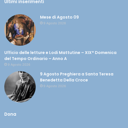
Ultimi inserimenti
Mese di Agosto 09
9 Agosto 2026
Ufficio delle letture e Lodi Mattutine – XIX° Domenica
del Tempo Ordinario – Anno A
9 Agosto 2026
9 Agosto Preghiera a Santa Teresa
Benedetta Della Croce
9 Agosto 2026
Dona