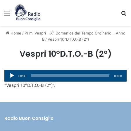
Menu
C
Home
/
Primi Vespri – X° Domenica del Tempo Ordinario – Anno
B
/
Vespri 10°D.T.O.-B (2°)
Vespri 10°D.T.O.-B (2°)
Audio
00:00
00:00
Player
“Vespri 10°D.T.O.-B (2°)”.
Radio Buon Consiglio