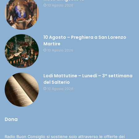
10 Agosto 2026
10 Agosto – Preghiera a San Lorenzo
Martire
10 Agosto 2026
Lodi Mattutine – Lunedì – 3° settimana
del Salterio
10 Agosto 2026
Dona
Radio Buon Consiglio si sostiene solo attraverso le offerte dei