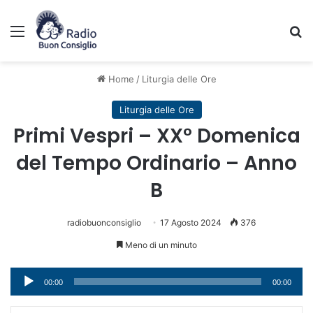
Menu
C
Home
/
Liturgia delle Ore
Liturgia delle Ore
Primi Vespri – XX° Domenica
del Tempo Ordinario – Anno
B
radiobuonconsiglio
17 Agosto 2024
376
Meno di un minuto
Audio
00:00
00:00
Player