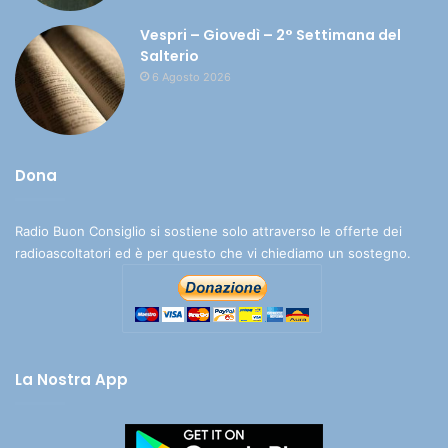
Vespri – Giovedì – 2° Settimana del
Salterio
6 Agosto 2026
Dona
Radio Buon Consiglio si sostiene solo attraverso le offerte dei
radioascoltatori ed è per questo che vi chiediamo un sostegno.
La Nostra App