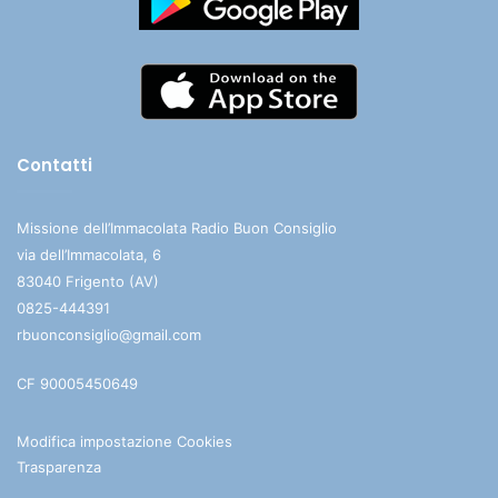
Contatti
Missione dell’Immacolata Radio Buon Consiglio
via dell’Immacolata, 6
83040 Frigento (AV)
0825-444391
rbuonconsiglio@gmail.com
CF 90005450649
Modifica impostazione Cookies
Trasparenza