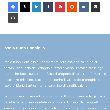
LinkedIn
Tumblr
Pinterest
Reddit
VKontakte
Condividi via mail
Stampa
Radio Buon Consiglio
Radio Buon Consiglio è un’emittente religiosa che ha il fine di
portare l’annuncio del Vangelo e l’amore verso l’Immacolata in ogni
cuore che batte sulla terra. Essa si propone di istruire e formare le
coscienze cristiane, facendo riscoprire il valore della preghiera e il
ruolo di Maria Santissima nel cammino di santificazione.
Le foto presenti su radiobuonconsiglio.it sono prese in larga parte
da internet e quindi valutate di pubblico dominio. Se i soggetti
avessero qualcosa in contrario alla pubblicazione, non avranno che