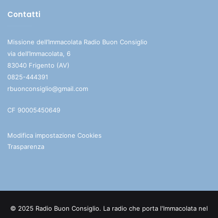
Contatti
Missione dell’Immacolata Radio Buon Consiglio
via dell’Immacolata, 6
83040 Frigento (AV)
0825-444391
rbuonconsiglio@gmail.com
CF 90005450649
Modifica impostazione Cookies
Trasparenza
© 2025 Radio Buon Consiglio. La radio che porta l'Immacolata nel