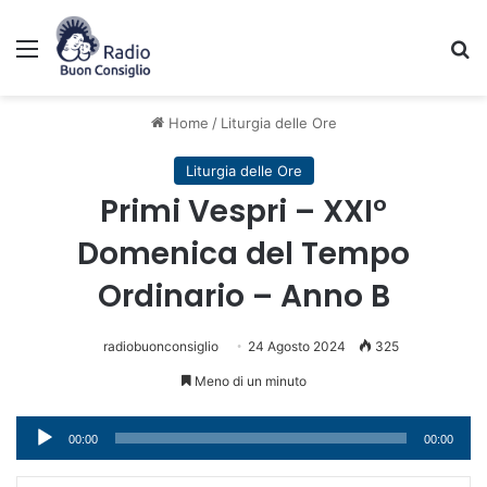
Menu
C
Home
/
Liturgia delle Ore
Liturgia delle Ore
Primi Vespri – XXI°
Domenica del Tempo
Ordinario – Anno B
radiobuonconsiglio
24 Agosto 2024
325
Meno di un minuto
Audio
00:00
00:00
Player