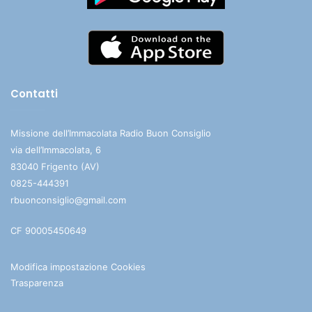
Contatti
Missione dell’Immacolata Radio Buon Consiglio
via dell’Immacolata, 6
83040 Frigento (AV)
0825-444391
rbuonconsiglio@gmail.com
CF 90005450649
Modifica impostazione Cookies
Trasparenza