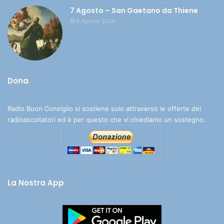
7 Agosto – San Gaetano da Thiene
6 Agosto 2026
Dona
Radio Buon Consiglio si sostiene solo attraverso le offerte dei
radioascoltatori ed è per questo che vi chiediamo un sostegno.
La Nostra App