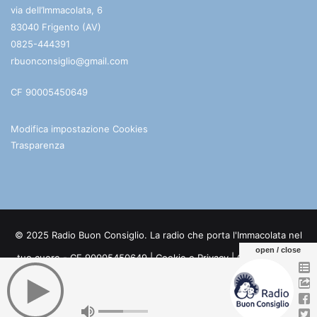
via dell’Immacolata, 6
83040 Frigento (AV)
0825-444391
rbuonconsiglio@gmail.com
CF 90005450649
Modifica impostazione Cookies
Trasparenza
© 2025 Radio Buon Consiglio. La radio che porta l'Immacolata nel
open / close
tuo cuore - CF 90005450649 |
Cookie e Privacy
| Credits:
Digife
Facebook
You
Telegram
WhatsApp