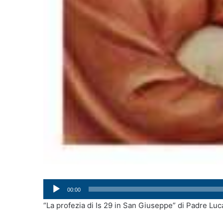
Audio
00:00
Player
“La profezia di Is 29 in San Giuseppe” di Padre Luc