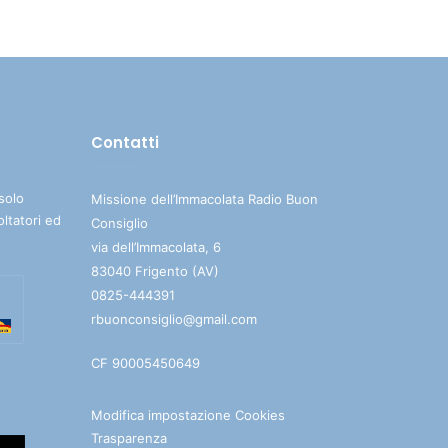
su/giù
per
aumentare
o
diminuire
Contatti
il
volume.
solo
Missione dell’Immacolata Radio Buon
oltatori ed
Consiglio
via dell’Immacolata, 6
83040 Frigento (AV)
0825-444391
rbuonconsiglio@gmail.com
CF 90005450649
Modifica impostazione Cookies
Trasparenza