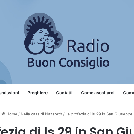
smissioni
Preghiere
Contatti
Come ascoltarci
Come 
Home
/
Nella casa di Nazareth
/
La profezia di Is 29 in San Giuseppe
fezia di Is 29 in San G