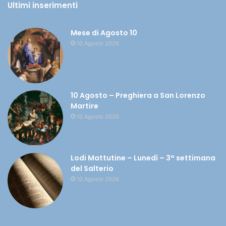
Ultimi inserimenti
Mese di Agosto 10
10 Agosto 2026
10 Agosto – Preghiera a San Lorenzo
Martire
10 Agosto 2026
Lodi Mattutine – Lunedì – 3° settimana
del Salterio
10 Agosto 2026