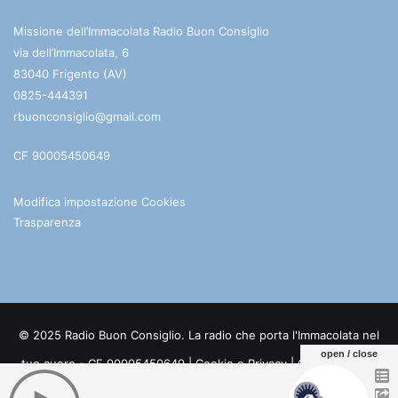
Missione dell’Immacolata Radio Buon Consiglio
via dell’Immacolata, 6
83040 Frigento (AV)
0825-444391
rbuonconsiglio@gmail.com
CF 90005450649
Modifica impostazione Cookies
Trasparenza
© 2025 Radio Buon Consiglio. La radio che porta l'Immacolata nel
open / close
tuo cuore - CF 90005450649 |
Cookie e Privacy
| Credits:
Digife