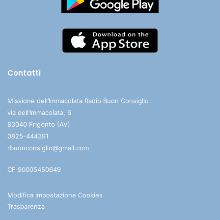
Contatti
Missione dell’Immacolata Radio Buon Consiglio
via dell’Immacolata, 6
83040 Frigento (AV)
0825-444391
rbuonconsiglio@gmail.com
CF 90005450649
Modifica impostazione Cookies
Trasparenza