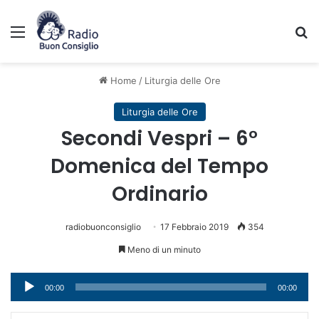
Menu
C
Home
/
Liturgia delle Ore
Liturgia delle Ore
Secondi Vespri – 6°
Domenica del Tempo
Ordinario
radiobuonconsiglio
17 Febbraio 2019
354
Meno di un minuto
Audio
00:00
00:00
Player