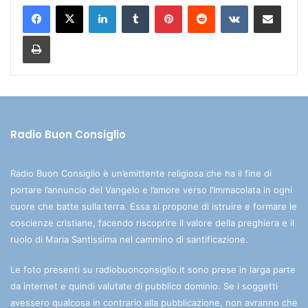
LinkedIn
Tumblr
Pinterest
Reddit
VKontakte
Condividi via mail
Stampa
Radio Buon Consiglio
Radio Buon Consiglio è un’emittente religiosa che ha il fine di
portare l’annuncio del Vangelo e l’amore verso l’Immacolata in ogni
cuore che batte sulla terra. Essa si propone di istruire e formare le
coscienze cristiane, facendo riscoprire il valore della preghiera e il
ruolo di Maria Santissima nel cammino di santificazione.
Le foto presenti su radiobuonconsiglio.it sono prese in larga parte
da internet e quindi valutate di pubblico dominio. Se i soggetti
avessero qualcosa in contrario alla pubblicazione, non avranno che