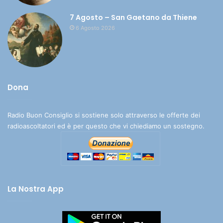
7 Agosto – San Gaetano da Thiene
6 Agosto 2026
Dona
Radio Buon Consiglio si sostiene solo attraverso le offerte dei
radioascoltatori ed è per questo che vi chiediamo un sostegno.
La Nostra App