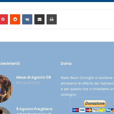
Pinterest
Reddit
VKontakte
Condividi via mail
Stampa
inserimenti
Dona
Mese di Agosto 08
Radio Buon Consiglio si sostiene 
8 Agosto 2026
attraverso le offerte dei radioasc
è per questo che vi chiediamo un
sostegno.
8 Agosto Preghiera