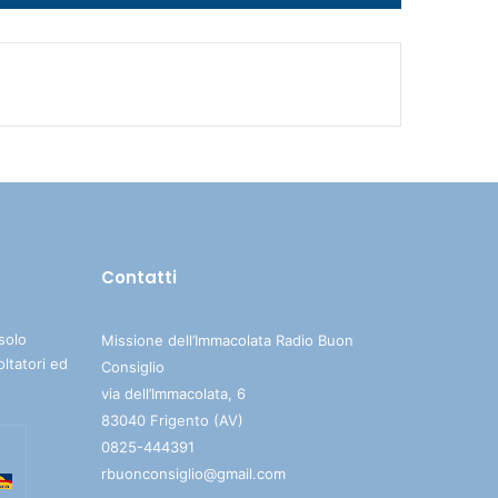
i
tasti
freccia
su/giù
per
aumentare
o
diminuire
il
volume.
Contatti
solo
Missione dell’Immacolata Radio Buon
oltatori ed
Consiglio
via dell’Immacolata, 6
83040 Frigento (AV)
0825-444391
rbuonconsiglio@gmail.com