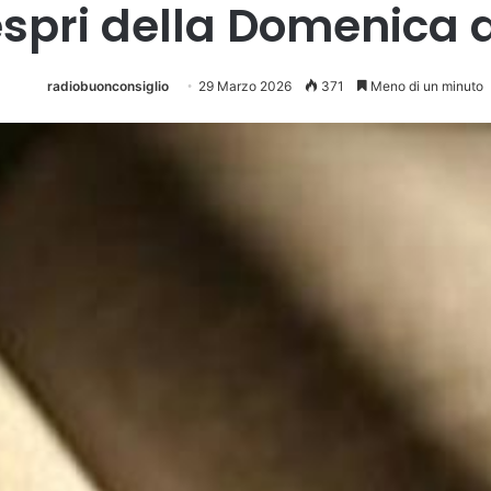
spri della Domenica 
radiobuonconsiglio
29 Marzo 2026
371
Meno di un minuto