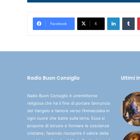
Player
LinkedIn
Tumblr
Facebook
X
Radio Buon Consiglio
Ultimi 
Radio Buon Consiglio è un’emittente
religiosa che ha il fine di portare l’annuncio
del Vangelo e l’amore verso l’Immacolata in
ogni cuore che batte sulla terra. Essa si
propone di istruire e formare le coscienze
cristiane, facendo riscoprire il valore della