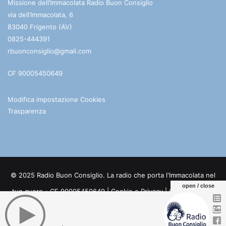
Missione dell’Immacolata Radio Buon Consiglio
via dell’Immacolata, 6
83040 Frigento (AV)
0825-444391
rbuonconsiglio@gmail.com
CF 90005450649
Modifica impostazione Cookies
Trasparenza
© 2025 Radio Buon Consiglio. La radio che porta l'Immacolata nel
open / close
tuo cuore - CF 90005450649 |
Cookie e Privacy
| Credits:
Digife
Facebook
You
Telegram
WhatsApp