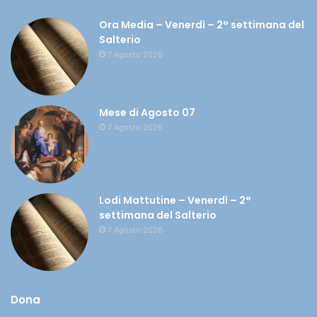
Ora Media – Venerdì – 2° settimana del
Salterio
7 Agosto 2026
Mese di Agosto 07
7 Agosto 2026
Lodi Mattutine – Venerdì – 2°
settimana del Salterio
7 Agosto 2026
Dona