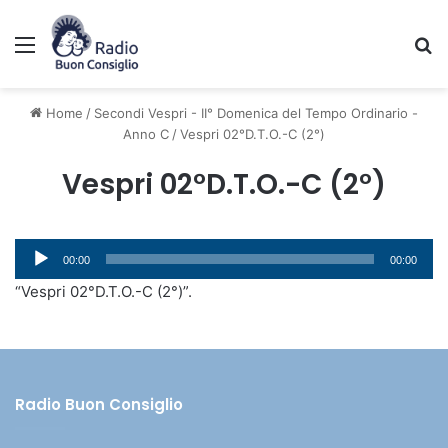
Menu
C
Home
/
Secondi Vespri - II° Domenica del Tempo Ordinario -
Anno C
/
Vespri 02°D.T.O.-C (2°)
Vespri 02°D.T.O.-C (2°)
Audio
00:00
00:00
Player
“Vespri 02°D.T.O.-C (2°)”.
Radio Buon Consiglio