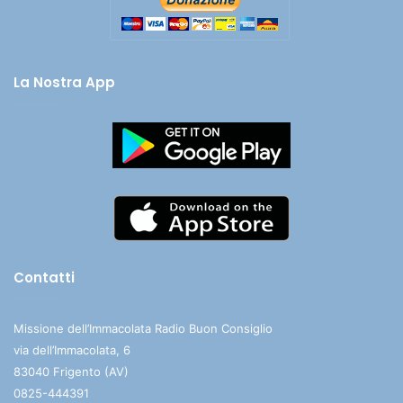
La Nostra App
Contatti
Missione dell’Immacolata Radio Buon Consiglio
via dell’Immacolata, 6
83040 Frigento (AV)
0825-444391