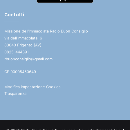
Contatti
Missione dell’Immacolata Radio Buon Consiglio
via dell’Immacolata, 6
83040 Frigento (AV)
0825-444391
rbuonconsiglio@gmail.com
CF 90005450649
Modifica impostazione Cookies
Trasparenza