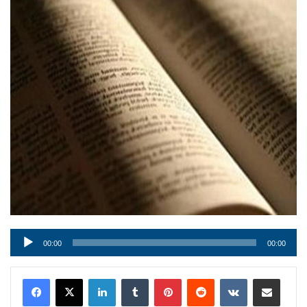
Audio
00:00
00:00
Player
LinkedIn
Tumblr
Pinterest
Reddit
VKontakte
Condividi via mail