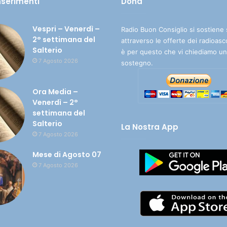
inserimenti
Dona
Vespri – Venerdì –
Radio Buon Consiglio si sostiene 
2° settimana del
attraverso le offerte dei radioasc
Salterio
è per questo che vi chiediamo un
7 Agosto 2026
sostegno.
Ora Media –
Venerdì – 2°
settimana del
Salterio
La Nostra App
7 Agosto 2026
Mese di Agosto 07
7 Agosto 2026