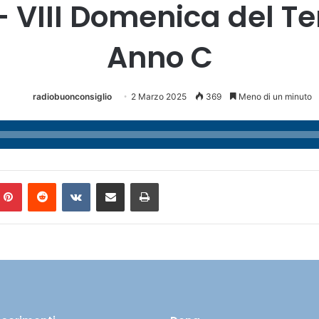
– VIII Domenica del T
Anno C
radiobuonconsiglio
2 Marzo 2025
369
Meno di un minuto
Pinterest
Reddit
VKontakte
Condividi via mail
Stampa