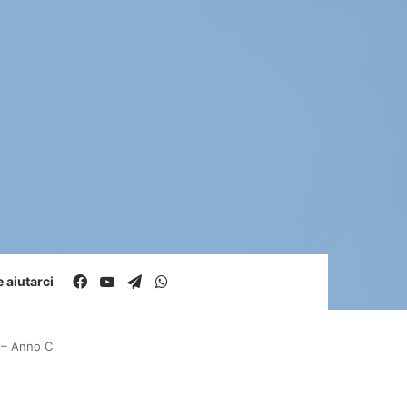
Facebook
You Tube
Telegram
WhatsApp
aiutarci
 – Anno C