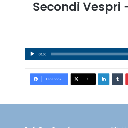
Secondi Vespri 
Audio
00:00
Player
LinkedIn
Tumblr
Facebook
X