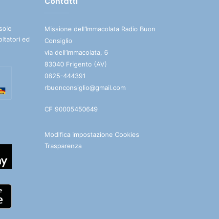
Contatti
solo
Missione dell’Immacolata Radio Buon
oltatori ed
Consiglio
via dell’Immacolata, 6
83040 Frigento (AV)
0825-444391
rbuonconsiglio@gmail.com
CF 90005450649
Modifica impostazione Cookies
Trasparenza