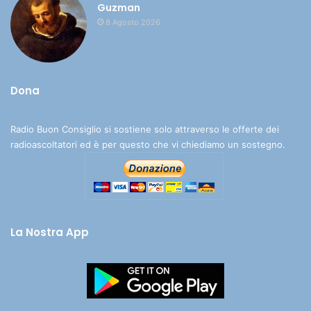
Guzman
8 Agosto 2026
Dona
Radio Buon Consiglio si sostiene solo attraverso le offerte dei
radioascoltatori ed è per questo che vi chiediamo un sostegno.
La Nostra App