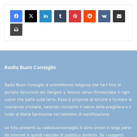
LinkedIn
Tumblr
Pinterest
Reddit
VKontakte
Condividi via mail
Stampa
Radio Buon Consiglio
Radio Buon Consiglio è un’emittente religiosa che ha il fine di
portare l’annuncio del Vangelo e l’amore verso l’Immacolata in ogni
cuore che batte sulla terra. Essa si propone di istruire e formare le
coscienze cristiane, facendo riscoprire il valore della preghiera e il
ruolo di Maria Santissima nel cammino di santificazione.
Le foto presenti su radiobuonconsiglio.it sono prese in larga parte
da internet e quindi valutate di pubblico dominio. Se i soggetti