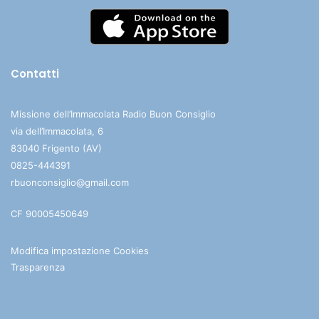
Contatti
Missione dell’Immacolata Radio Buon Consiglio
via dell’Immacolata, 6
83040 Frigento (AV)
0825-444391
rbuonconsiglio@gmail.com
CF 90005450649
Modifica impostazione Cookies
Trasparenza