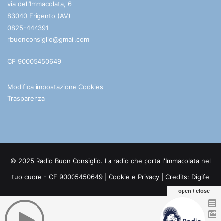
via dell’Immacolata, 6
83040 Frigento (AV)
0825-444391
rbuonconsiglio@gmail.com
CF 90005450649
Modifica impostazione Cookies
Trasparenza
© 2025 Radio Buon Consiglio. La radio che porta l'Immacolata nel
tuo cuore - CF 90005450649 |
Cookie e Privacy
| Credits:
Digife
open / close
Facebook
You
Telegram
WhatsApp