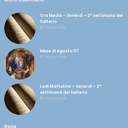
Ora Media – Venerdì – 2° settimana del
Salterio
7 Agosto 2026
Mese di Agosto 07
7 Agosto 2026
Lodi Mattutine – Venerdì – 2°
settimana del Salterio
7 Agosto 2026
Dona