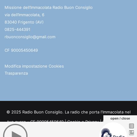
Missione dell’Immacolata Radio Buon Consiglio
via dell’Immacolata, 6
83040 Frigento (AV)
0825-444391
rbuonconsiglio@gmail.com
CF 90005450649
Modifica impostazione Cookies
Trasparenza
© 2025 Radio Buon Consiglio. La radio che porta l'Immacolata nel
open / close
tuo cuore - CF 90005450649 |
Cookie e Privacy
| Credits:
Digife
Facebook
You
Telegram
WhatsApp