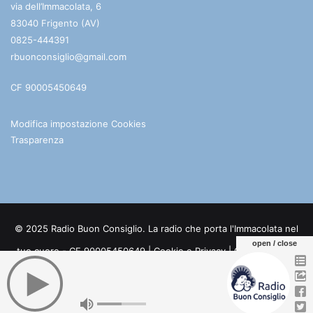
via dell’Immacolata, 6
83040 Frigento (AV)
0825-444391
rbuonconsiglio@gmail.com
CF 90005450649
Modifica impostazione Cookies
Trasparenza
© 2025 Radio Buon Consiglio. La radio che porta l'Immacolata nel
open / close
tuo cuore - CF 90005450649 |
Cookie e Privacy
| Credits:
Digife
Facebook
You
Telegram
WhatsApp