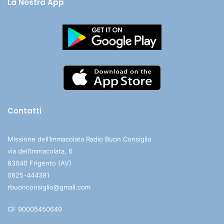
La Nostra App
Contatti
Missione dell’Immacolata Radio Buon Consiglio
via dell’Immacolata, 6
83040 Frigento (AV)
0825-444391
rbuonconsiglio@gmail.com
CF 90005450649