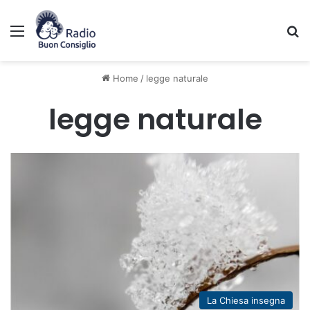
Menu
C
Home
/
legge naturale
legge naturale
La Chiesa insegna