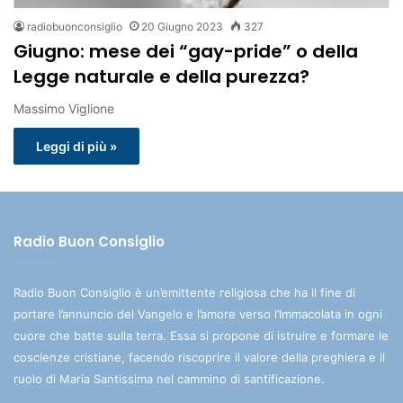
radiobuonconsiglio
20 Giugno 2023
327
Giugno: mese dei “gay-pride” o della
Legge naturale e della purezza?
Massimo Viglione
Leggi di più »
Radio Buon Consiglio
Radio Buon Consiglio è un’emittente religiosa che ha il fine di
portare l’annuncio del Vangelo e l’amore verso l’Immacolata in ogni
cuore che batte sulla terra. Essa si propone di istruire e formare le
coscienze cristiane, facendo riscoprire il valore della preghiera e il
ruolo di Maria Santissima nel cammino di santificazione.