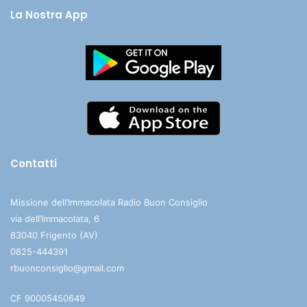
La Nostra App
Contatti
Missione dell’Immacolata Radio Buon Consiglio
via dell’Immacolata, 6
83040 Frigento (AV)
0825-444391
rbuonconsiglio@gmail.com
CF 90005450649