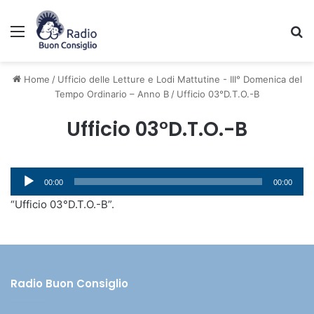
Menu
C
Home
/
Ufficio delle Letture e Lodi Mattutine - III° Domenica del
Tempo Ordinario – Anno B
/
Ufficio 03°D.T.O.-B
Ufficio 03°D.T.O.-B
Audio
00:00
00:00
Player
“Ufficio 03°D.T.O.-B”.
Radio Buon Consiglio