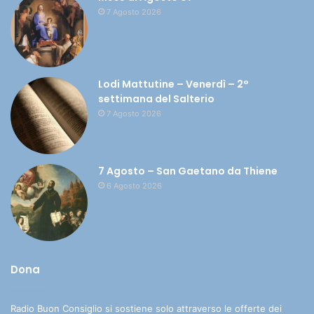
7 Agosto 2026
Lodi Mattutine – Venerdì – 2°
settimana del Salterio
7 Agosto 2026
7 Agosto – San Gaetano da Thiene
6 Agosto 2026
Dona
Radio Buon Consiglio si sostiene solo attraverso le offerte dei