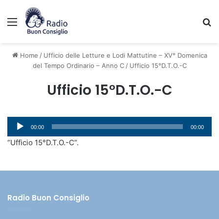
Menu
C
Home
/
Ufficio delle Letture e Lodi Mattutine – XV° Domenica
del Tempo Ordinario – Anno C
/
Ufficio 15°D.T.O.-C
Ufficio 15°D.T.O.-C
Audio
00:00
00:00
Player
“Ufficio 15°D.T.O.-C”.
Radio Buon Consiglio