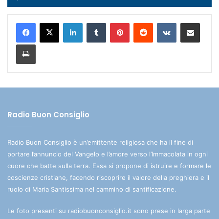
Player
LinkedIn
Tumblr
Pinterest
Reddit
VKontakte
Condividi via mail
Stampa
Radio Buon Consiglio
Radio Buon Consiglio è un’emittente religiosa che ha il fine di
portare l’annuncio del Vangelo e l’amore verso l’Immacolata in ogni
cuore che batte sulla terra. Essa si propone di istruire e formare le
coscienze cristiane, facendo riscoprire il valore della preghiera e il
ruolo di Maria Santissima nel cammino di santificazione.
Le foto presenti su radiobuonconsiglio.it sono prese in larga parte