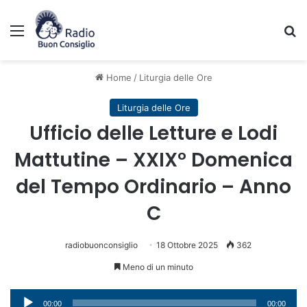
Menu
C
Home
/
Liturgia delle Ore
Liturgia delle Ore
Ufficio delle Letture e Lodi
Mattutine – XXIX° Domenica
del Tempo Ordinario – Anno
C
radiobuonconsiglio
18 Ottobre 2025
362
Meno di un minuto
Audio
00:00
00:00