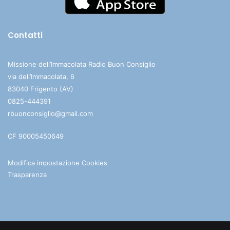
Contatti
Missione dell’Immacolata Radio Buon Consiglio
via dell’Immacolata, 6
83040 Frigento (AV)
0825-444391
rbuonconsiglio@gmail.com
CF 90005450649
Modifica impostazione Cookies
Trasparenza