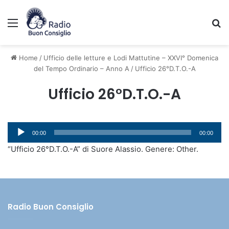
Menu
C
Home
/
Ufficio delle letture e Lodi Mattutine – XXVI° Domenica
del Tempo Ordinario – Anno A
/
Ufficio 26°D.T.O.-A
Ufficio 26°D.T.O.-A
Audio
00:00
00:00
Player
“Ufficio 26°D.T.O.-A” di Suore Alassio. Genere: Other.
Radio Buon Consiglio