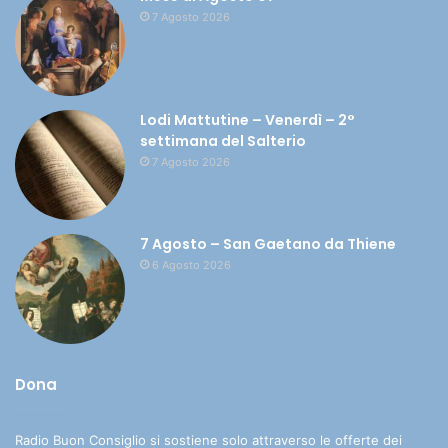
7 Agosto 2026
Lodi Mattutine – Venerdì – 2°
settimana del Salterio
7 Agosto 2026
7 Agosto – San Gaetano da Thiene
6 Agosto 2026
Dona
Radio Buon Consiglio si sostiene solo attraverso le offerte dei