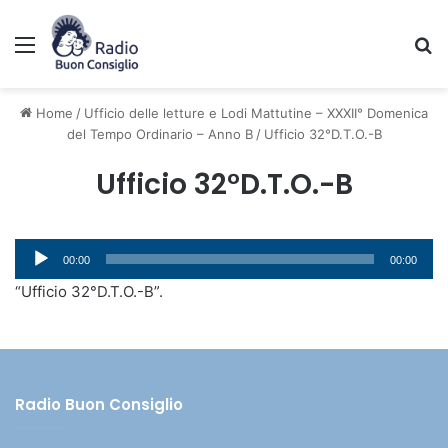
Menu
C
Home
/
Ufficio delle letture e Lodi Mattutine – XXXII° Domenica
del Tempo Ordinario – Anno B
/
Ufficio 32°D.T.O.-B
Ufficio 32°D.T.O.-B
Audio
00:00
00:00
Player
“Ufficio 32°D.T.O.-B”.
Radio Buon Consiglio