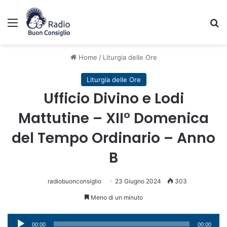
Menu
C
Home
/
Liturgia delle Ore
Liturgia delle Ore
Ufficio Divino e Lodi
Mattutine – XII° Domenica
del Tempo Ordinario – Anno
B
radiobuonconsiglio
23 Giugno 2024
303
Meno di un minuto
Audio
00:00
00:00