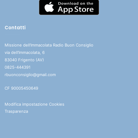
Contatti
Missione dell’Immacolata Radio Buon Consiglio
via dell’Immacolata, 6
83040 Frigento (AV)
0825-444391
rbuonconsiglio@gmail.com
CF 90005450649
Modifica impostazione Cookies
Trasparenza