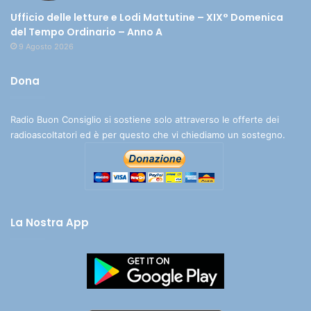
Ufficio delle letture e Lodi Mattutine – XIX° Domenica
del Tempo Ordinario – Anno A
9 Agosto 2026
Dona
Radio Buon Consiglio si sostiene solo attraverso le offerte dei
radioascoltatori ed è per questo che vi chiediamo un sostegno.
La Nostra App