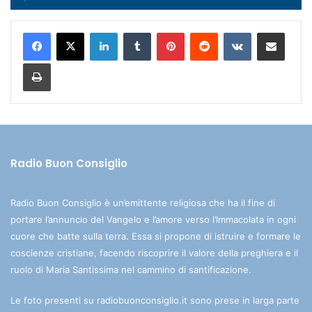
Player
LinkedIn
Tumblr
Pinterest
Reddit
VKontakte
Condividi via mail
Stampa
Radio Buon Consiglio
Radio Buon Consiglio è un’emittente religiosa che ha il fine di
portare l’annuncio del Vangelo e l’amore verso l’Immacolata in ogni
cuore che batte sulla terra. Essa si propone di istruire e formare le
coscienze cristiane, facendo riscoprire il valore della preghiera e il
ruolo di Maria Santissima nel cammino di santificazione.
Le foto presenti su radiobuonconsiglio.it sono prese in larga parte