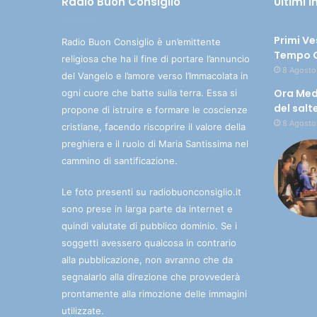
Radio Buon Consiglio
Ultimi 
Primi Ve
Radio Buon Consiglio è un’emittente
Tempo O
religiosa che ha il fine di portare l’annuncio
8 Agosto
del Vangelo e l’amore verso l’Immacolata in
Ora Med
ogni cuore che batte sulla terra. Essa si
del salt
propone di istruire e formare le coscienze
8 Agosto
cristiane, facendo riscoprire il valore della
preghiera e il ruolo di Maria Santissima nel
cammino di santificazione.
Le foto presenti su radiobuonconsiglio.it
sono prese in larga parte da internet e
quindi valutate di pubblico dominio. Se i
soggetti avessero qualcosa in contrario
alla pubblicazione, non avranno che da
segnalarlo alla direzione che provvederà
prontamente alla rimozione delle immagini
utilizzate.