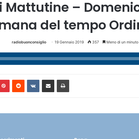
odi Mattutine – Domen
imana del tempo Ordi
radiobuonconsiglio
19 Gennaio 2019
357
Meno di un minuto
Pinterest
Reddit
VKontakte
Condividi via mail
Stampa