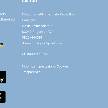
Contatti
solo
Missione dell’Immacolata Radio Buon
oltatori ed
Consiglio
via dell’Immacolata, 6
83040 Frigento (AV)
0825-444391
rbuonconsiglio@gmail.com
CF 90005450649
Modifica impostazione Cookies
Trasparenza