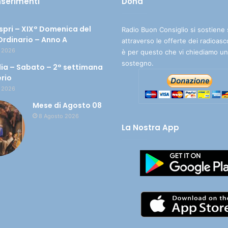
inserimenti
Dona
spri – XIX° Domenica del
Radio Buon Consiglio si sostiene 
rdinario – Anno A
attraverso le offerte dei radioasc
 2026
è per questo che vi chiediamo un
sostegno.
ia – Sabato – 2° settimana
erio
 2026
Mese di Agosto 08
8 Agosto 2026
La Nostra App