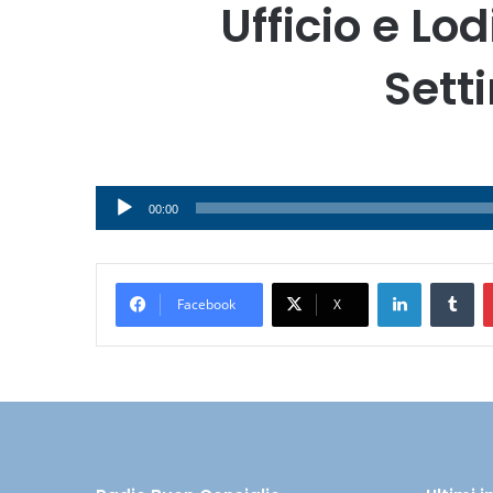
Ufficio e L
Sett
Audio
00:00
Player
LinkedIn
Tumblr
Facebook
X