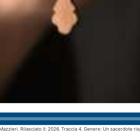
 Mazzieri. Rilasciato il: 2026. Traccia 4. Genere: Un sacerdote ri