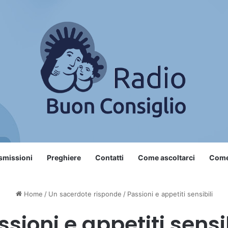
smissioni
Preghiere
Contatti
Come ascoltarci
Come 
Home
/
Un sacerdote risponde
/
Passioni e appetiti sensibili
ssioni e appetiti sensib