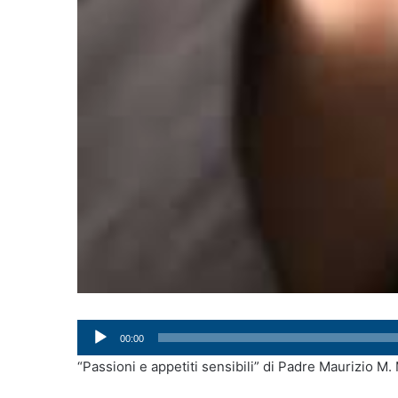
Audio
00:00
Player
“Passioni e appetiti sensibili” di Padre Maurizio M.