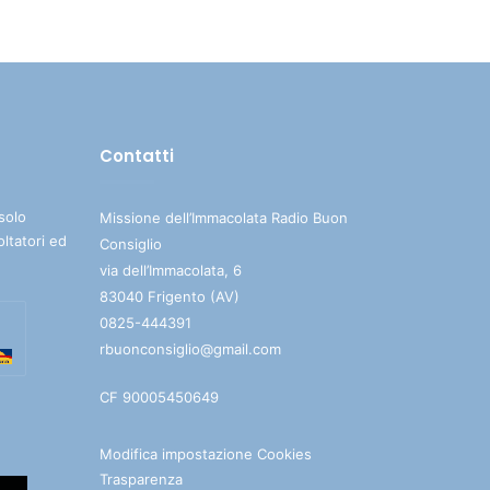
su/giù
per
aumentare
o
diminuire
Contatti
il
volume.
solo
Missione dell’Immacolata Radio Buon
oltatori ed
Consiglio
via dell’Immacolata, 6
83040 Frigento (AV)
0825-444391
rbuonconsiglio@gmail.com
CF 90005450649
Modifica impostazione Cookies
Trasparenza