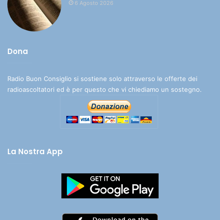
6 Agosto 2026
Dona
Radio Buon Consiglio si sostiene solo attraverso le offerte dei
radioascoltatori ed è per questo che vi chiediamo un sostegno.
La Nostra App