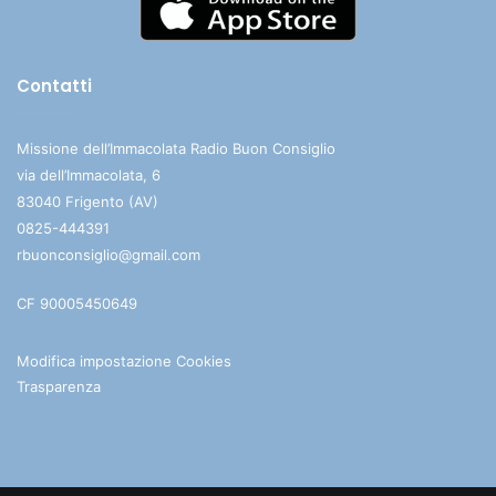
Contatti
Missione dell’Immacolata Radio Buon Consiglio
via dell’Immacolata, 6
83040 Frigento (AV)
0825-444391
rbuonconsiglio@gmail.com
CF 90005450649
Modifica impostazione Cookies
Trasparenza