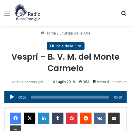
Menu
C
Home
/
Liturgia delle Ore
Liturgia delle Ore
Vespri – B. V. M. del Monte
Carmelo
radiobuonconsiglio
16 Luglio 2018
354
Meno di un minuto
Audio
00:00
00:00
Player
LinkedIn
Tumblr
Pinterest
Reddit
VKontakte
Condividi via mail
Stampa