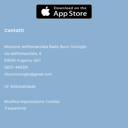
Contatti
Missione dell’Immacolata Radio Buon Consiglio
via dell’Immacolata, 6
83040 Frigento (AV)
0825-444391
rbuonconsiglio@gmail.com
CF 90005450649
Modifica impostazione Cookies
Trasparenza