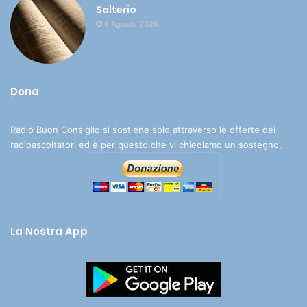
Salterio
6 Agosto 2026
Dona
Radio Buon Consiglio si sostiene solo attraverso le offerte dei
radioascoltatori ed è per questo che vi chiediamo un sostegno.
La Nostra App