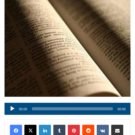
Audio
00:00
00:00
Player
LinkedIn
Tumblr
Pinterest
Reddit
VKontakte
Condividi via mail