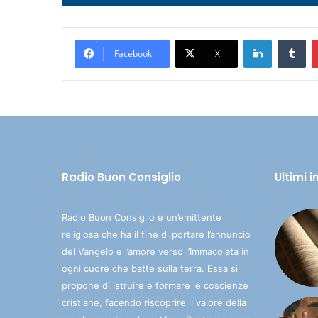
Player
LinkedIn
Tumblr
Facebook
X
Radio Buon Consiglio
Ultimi 
Radio Buon Consiglio è un’emittente
religiosa che ha il fine di portare l’annuncio
del Vangelo e l’amore verso l’Immacolata in
ogni cuore che batte sulla terra. Essa si
propone di istruire e formare le coscienze
cristiane, facendo riscoprire il valore della