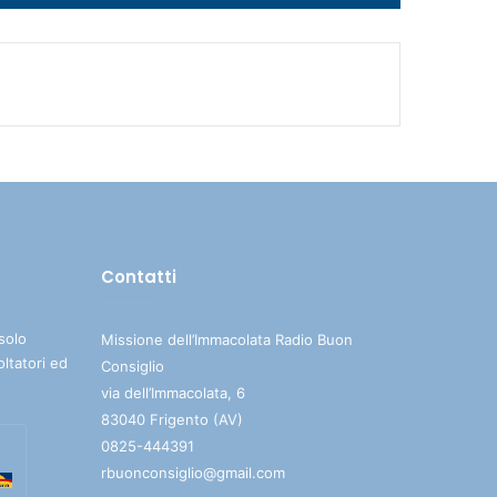
i
tasti
freccia
su/giù
per
aumentare
o
diminuire
il
volume.
Contatti
solo
Missione dell’Immacolata Radio Buon
oltatori ed
Consiglio
via dell’Immacolata, 6
83040 Frigento (AV)
0825-444391
rbuonconsiglio@gmail.com