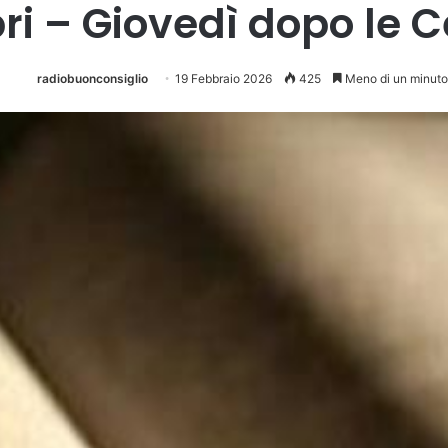
ri – Giovedì dopo le C
radiobuonconsiglio
19 Febbraio 2026
425
Meno di un minuto