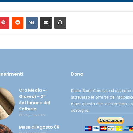
Pinterest
Reddit
VKontakte
Condividi via mail
Stampa
inserimenti
Dona
Ora Media –
Radio Buon Consiglio si sostiene 
Giovedì – 2°
attraverso le offerte dei radioasc
Settimana del
è per questo che vi chiediamo un
Salterio
sostegno.
6 Agosto 2026
Mese di Agosto 06