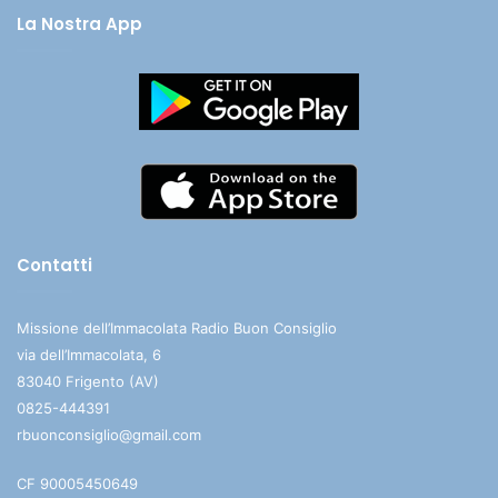
La Nostra App
Contatti
Missione dell’Immacolata Radio Buon Consiglio
via dell’Immacolata, 6
83040 Frigento (AV)
0825-444391
rbuonconsiglio@gmail.com
CF 90005450649