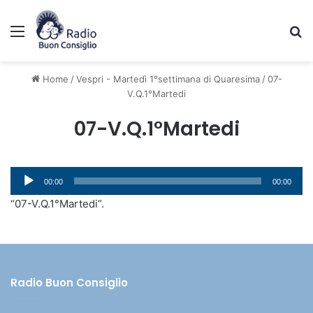
Menu
C
Home
/
Vespri - Martedì 1°settimana di Quaresima
/
07-
V.Q.1°Martedi
07-V.Q.1°Martedi
Audio
00:00
00:00
Player
“07-V.Q.1°Martedi”.
Radio Buon Consiglio