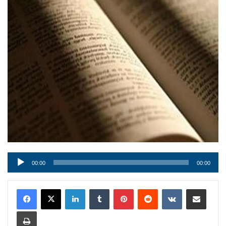
Audio
00:00
00:00
Player
LinkedIn
Tumblr
Pinterest
Reddit
VKontakte
Condividi via mail
Stampa