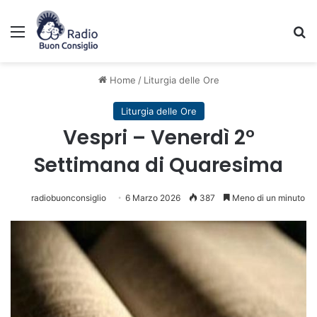
Menu
C
Home
/
Liturgia delle Ore
Liturgia delle Ore
Vespri – Venerdì 2°
Settimana di Quaresima
radiobuonconsiglio
6 Marzo 2026
387
Meno di un minuto