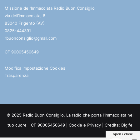
Missione dell’Immacolata Radio Buon Consiglio
via dell’Immacolata, 6
83040 Frigento (AV)
0825-444391
rbuonconsiglio@gmail.com
CF 90005450649
Modifica impostazione Cookies
Trasparenza
© 2025 Radio Buon Consiglio. La radio che porta l'Immacolata nel
tuo cuore - CF 90005450649 |
Cookie e Privacy
| Credits:
Digife
open / close