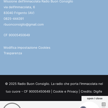
Missione dell’Immacolata Radio Buon Consiglio
via dell’Immacolata, 6
83040 Frigento (AV)
0825-444391
rbuonconsiglio@gmail.com
CF 90005450649
Modifica impostazione Cookies
Trasparenza
© 2025 Radio Buon Consiglio. La radio che porta l'Immacolata nel
tuo cuore - CF 90005450649 |
Cookie e Privacy
| Credits:
Digife
open / close
Facebook
You
Telegram
WhatsApp