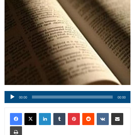
Audio
00:00
00:00
Player
LinkedIn
Tumblr
Pinterest
Reddit
VKontakte
Condividi via mail
Stampa