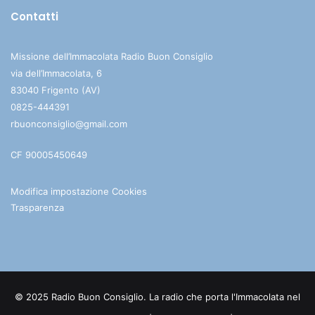
Contatti
Missione dell’Immacolata Radio Buon Consiglio
via dell’Immacolata, 6
83040 Frigento (AV)
0825-444391
rbuonconsiglio@gmail.com
CF 90005450649
Modifica impostazione Cookies
Trasparenza
© 2025 Radio Buon Consiglio. La radio che porta l'Immacolata nel