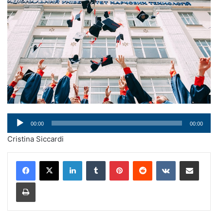
Audio
00:00
00:00
Player
Cristina Siccardi
LinkedIn
Tumblr
Pinterest
Reddit
VKontakte
Condividi via mail
Stampa