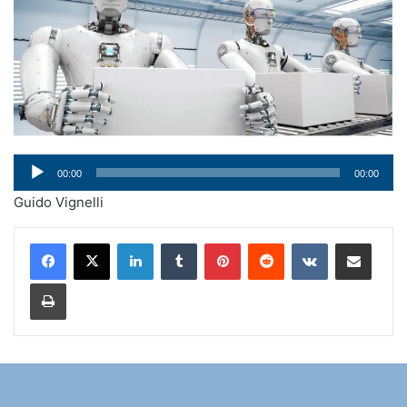
Audio
00:00
00:00
Player
Guido Vignelli
LinkedIn
Tumblr
Pinterest
Reddit
VKontakte
Condividi via mail
Stampa