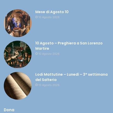
Mese di Agosto 10
10 Agosto 2026
10 Agosto – Preghiera a San Lorenzo
Martire
10 Agosto 2026
Lodi Mattutine – Lunedì – 3° settimana
del Salterio
10 Agosto 2026
Dona