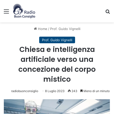
Menu
C
Home
/
Prof. Guido Vignelli
Prof. Guido Vignelli
Chiesa e intelligenza
artificiale verso una
concezione del corpo
mistico
radiobuonconsiglio
8 Luglio 2023
243
Meno di un minuto