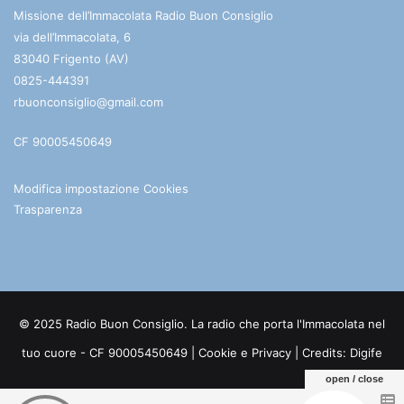
Missione dell’Immacolata Radio Buon Consiglio
via dell’Immacolata, 6
83040 Frigento (AV)
0825-444391
rbuonconsiglio@gmail.com
CF 90005450649
Modifica impostazione Cookies
Trasparenza
© 2025 Radio Buon Consiglio. La radio che porta l'Immacolata nel
tuo cuore - CF 90005450649 |
Cookie e Privacy
| Credits:
Digife
open / close
Facebook
You
Telegram
WhatsApp