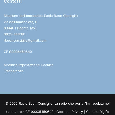
Contatti
Missione dell’Immacolata Radio Buon Consiglio
via dell’Immacolata, 6
83040 Frigento (AV)
0825-444391
rbuonconsiglio@gmail.com
CF 90005450649
Modifica impostazione Cookies
Trasparenza
© 2025 Radio Buon Consiglio. La radio che porta l'Immacolata nel
tuo cuore - CF 90005450649 |
Cookie e Privacy
| Credits:
Digife