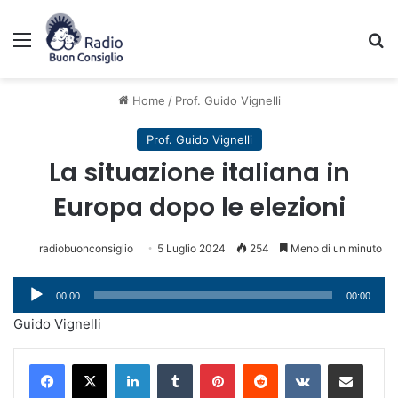
Menu
C
Home
/
Prof. Guido Vignelli
Prof. Guido Vignelli
La situazione italiana in
Europa dopo le elezioni
radiobuonconsiglio
5 Luglio 2024
254
Meno di un minuto
Audio
00:00
00:00
Player
Guido Vignelli
LinkedIn
Tumblr
Pinterest
Reddit
VKontakte
Condividi via mail