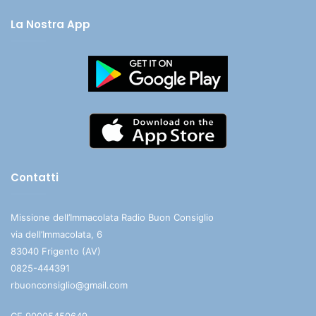
La Nostra App
Contatti
Missione dell’Immacolata Radio Buon Consiglio
via dell’Immacolata, 6
83040 Frigento (AV)
0825-444391
rbuonconsiglio@gmail.com