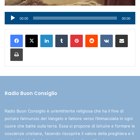
Audio
00:00
00:00
Player
LinkedIn
Tumblr
Pinterest
Reddit
VKontakte
Condividi via mail
Stampa
Radio Buon Consiglio
Radio Buon Consiglio è un’emittente religiosa che ha il fine di
portare l’annuncio del Vangelo e l’amore verso l’Immacolata in ogni
cuore che batte sulla terra. Essa si propone di istruire e formare le
coscienze cristiane, facendo riscoprire il valore della preghiera e il