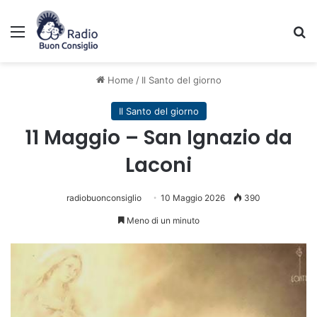
Menu
C
Home
/
Il Santo del giorno
Il Santo del giorno
11 Maggio – San Ignazio da
Laconi
radiobuonconsiglio
10 Maggio 2026
390
Meno di un minuto