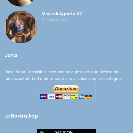
Mese di Agosto 07
7 Agosto 2026
Dona
Radio Buon Consiglio si sostiene solo attraverso le offerte dei
radioascoltatori ed è per questo che vi chiediamo un sostegno.
La Nostra App