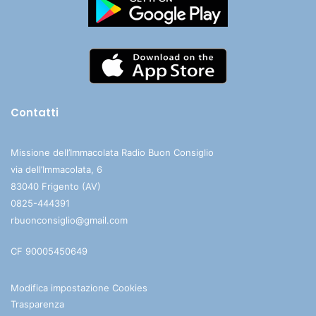
Contatti
Missione dell’Immacolata Radio Buon Consiglio
via dell’Immacolata, 6
83040 Frigento (AV)
0825-444391
rbuonconsiglio@gmail.com
CF 90005450649
Modifica impostazione Cookies
Trasparenza