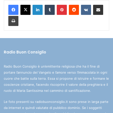
LinkedIn
Tumblr
Pinterest
Reddit
VKontakte
Condividi via mail
Stampa
Radio Buon Consiglio
Radio Buon Consiglio è un’emittente religiosa che ha il fine di
portare l’annuncio del Vangelo e l’amore verso l’Immacolata in ogni
cuore che batte sulla terra. Essa si propone di istruire e formare le
coscienze cristiane, facendo riscoprire il valore della preghiera e il
ruolo di Maria Santissima nel cammino di santificazione.
Le foto presenti su radiobuonconsiglio.it sono prese in larga parte
da internet e quindi valutate di pubblico dominio. Se i soggetti