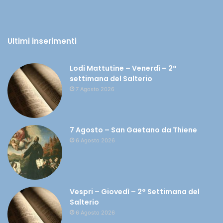
Ultimi inserimenti
Lodi Mattutine – Venerdì – 2°
settimana del Salterio
7 Agosto 2026
7 Agosto – San Gaetano da Thiene
6 Agosto 2026
Vespri – Giovedì – 2° Settimana del
Salterio
6 Agosto 2026