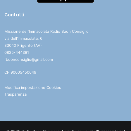
Contatti
Missione dell’Immacolata Radio Buon Consiglio
via dell’Immacolata, 6
83040 Frigento (AV)
0825-444391
rbuonconsiglio@gmail.com
CF 90005450649
Modifica impostazione Cookies
Trasparenza