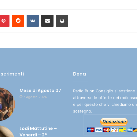
Pinterest
Reddit
VKontakte
Condividi via mail
Stampa
inserimenti
Dona
Mese di Agosto 07
Radio Buon Consiglio si sostiene 
7 Agosto 2026
attraverso le offerte dei radioasc
è per questo che vi chiediamo un
sostegno.
Lodi Mattutine –
Venerdì – 2°