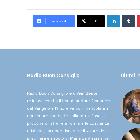
LinkedIn
Tumblr
Facebook
X
Radio Buon Consiglio
Ultimi 
Radio Buon Consiglio è un’emittente
religiosa che ha il fine di portare l’annuncio
del Vangelo e l’amore verso l’Immacolata in
ogni cuore che batte sulla terra. Essa si
propone di istruire e formare le coscienze
cristiane, facendo riscoprire il valore della
preghiera e il ruolo di Maria Santissima nel