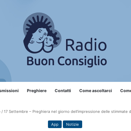
smissioni
Preghiere
Contatti
Come ascoltarci
Come 
e
/
17 Settembre – Preghiera nel giorno dell’impressione delle stimmate d
App
Notizie