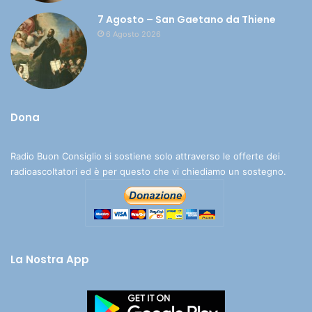
7 Agosto – San Gaetano da Thiene
6 Agosto 2026
Dona
Radio Buon Consiglio si sostiene solo attraverso le offerte dei
radioascoltatori ed è per questo che vi chiediamo un sostegno.
La Nostra App