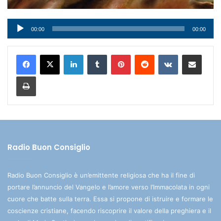
Audio
00:00
00:00
Player
LinkedIn
Tumblr
Pinterest
Reddit
VKontakte
Condividi via mail
Stampa
Radio Buon Consiglio
Radio Buon Consiglio è un’emittente religiosa che ha il fine di
portare l’annuncio del Vangelo e l’amore verso l’Immacolata in ogni
cuore che batte sulla terra. Essa si propone di istruire e formare le
coscienze cristiane, facendo riscoprire il valore della preghiera e il