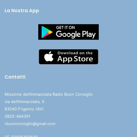
La Nostra App
Contatti
Missione dell’Immacolata Radio Buon Consiglio
via dell’Immacolata, 6
83040 Frigento (AV)
0825-444391
rbuonconsiglio@gmail.com
CF 90005450649