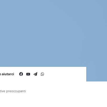
Facebook
You Tube
Telegram
WhatsApp
aiutarci
ettive preoccupanti