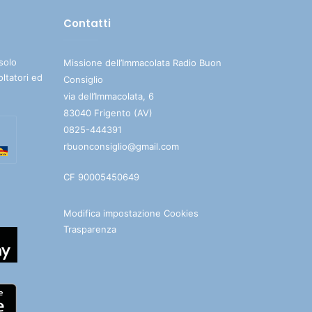
Contatti
solo
Missione dell’Immacolata Radio Buon
oltatori ed
Consiglio
via dell’Immacolata, 6
83040 Frigento (AV)
0825-444391
rbuonconsiglio@gmail.com
CF 90005450649
Modifica impostazione Cookies
Trasparenza