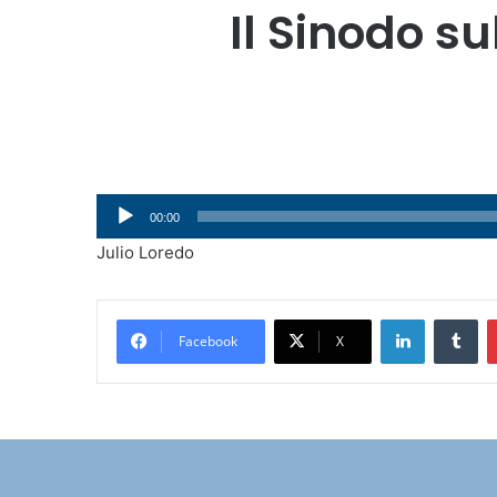
Il Sinodo su
Audio
00:00
Player
Julio Loredo
LinkedIn
Tumblr
Facebook
X