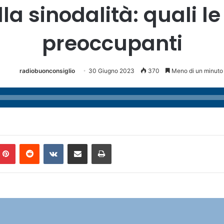
lla sinodalità: quali l
preoccupanti
radiobuonconsiglio
30 Giugno 2023
370
Meno di un minuto
Pinterest
Reddit
VKontakte
Condividi via mail
Stampa