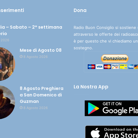
inserimenti
Dona
ia – Sabato – 2° settimana
Radio Buon Consiglio si sostiene 
erio
attraverso le offerte dei radioasc
 2026
è per questo che vi chiediamo un
sostegno.
Mese di Agosto 08
8 Agosto 2026
La Nostra App
8 Agosto Preghiera
a San Domenico di
Guzman
8 Agosto 2026