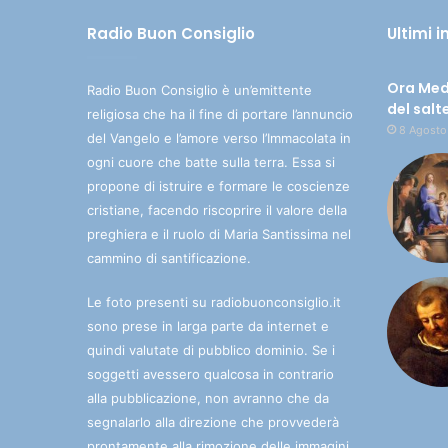
Radio Buon Consiglio
Ultimi 
Ora Med
Radio Buon Consiglio è un’emittente
del salt
religiosa che ha il fine di portare l’annuncio
8 Agosto
del Vangelo e l’amore verso l’Immacolata in
ogni cuore che batte sulla terra. Essa si
propone di istruire e formare le coscienze
cristiane, facendo riscoprire il valore della
preghiera e il ruolo di Maria Santissima nel
cammino di santificazione.
Le foto presenti su radiobuonconsiglio.it
sono prese in larga parte da internet e
quindi valutate di pubblico dominio. Se i
soggetti avessero qualcosa in contrario
alla pubblicazione, non avranno che da
segnalarlo alla direzione che provvederà
prontamente alla rimozione delle immagini